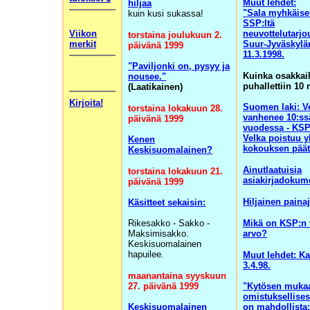
Muut lehdet:
hiljaa
"Sala myhkäise
kuin kusi sukassa!
SSP:ltä
Viikon
neuvottelutarjo
torstaina joulukuun 2.
merkit
Suur-Jyväskylän
päivänä 1999
11.3.1998.
"Paviljonki on, pysyy ja
Kuinka osakkail
nousee."
puhallettiin 10
(Laatikainen)
Kirjoita!
Suomen laki: V
torstaina lokakuun 28.
vanhenee 10:ss
päivänä 1999
vuodessa - KSP:
Velka poistuu y
Kenen
kokouksen päät
Keskisuomalainen?
Ainutlaatuisia
torstaina lokakuun 21.
asiakirjadokume
päivänä 1999
Hiljainen paina
Käsitteet sekaisin:
Rikesakko - Sakko -
Mikä on KSP:n 
Maksimisakko.
arvo?
Keskisuomalainen
hapuilee.
Muut lehdet: Ka
3.4.98.
maanantaina syyskuun
27. päivänä 1999
"Kytösen muka
omistuksellisest
Keskisuomalainen
on mahdollista