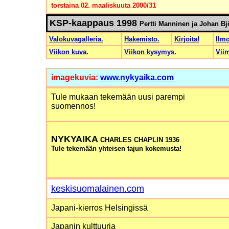
torstaina 02. maaliskuuta 2000/31
KSP-kaappaus 1998
Pertti Manninen ja Johan Bj
Valokuvagalleria.
Hakemisto.
Kirjoita!
Ilmo
Viikon kuva.
Viikon kysymys.
Viim
imagekuvia:
www.nykyaika.com
Tule mukaan tekemään uusi parempi
suomennos!
NYKYAIKA
CHARLES CHAPLIN 1936
Tule tekemään yhteisen tajun kokemusta!
keskisuomalainen.com
Japani-kierros Helsingissä
Japanin kulttuuria