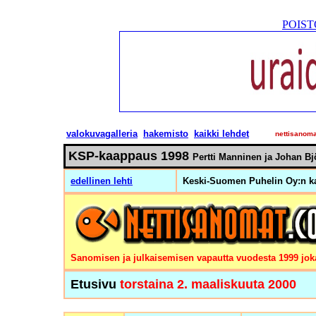
POISTO
valokuvagalleria
hakemisto
kaikki lehdet
nettisanom
KSP-kaappaus 1998
Pertti Manninen ja Johan Bj
edellinen lehti
Keski-Suomen Puhelin Oy:n ka
Sanomisen ja julkaisemisen vapautta vuodesta 1999 joka
Etusivu
torstaina 2. maaliskuuta 2000