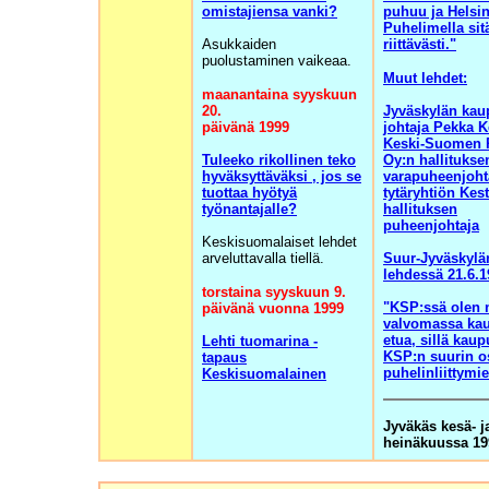
omistajiensa vanki?
puhuu ja Helsi
Puhelimella sit
Asukkaiden
riittävästi."
puolustaminen vaikeaa.
Muut lehdet:
maanantaina syyskuun
20.
Jyväskylän kau
päivänä 1999
johtaja Pekka K
Keski-Suomen 
Tuleeko rikollinen teko
Oy:n hallitukse
hyväksyttäväksi , jos se
varapuheenjohta
tuottaa hyötyä
tytäryhtiön Kes
työnantajalle?
hallituksen
puheenjohtaja
Keskisuomalaiset lehdet
arveluttavalla tiellä.
Suur-Jyväskylä
lehdessä 21.6.1
torstaina syyskuun 9.
"KSP:ssä olen
päivänä vuonna 1999
valvomassa ka
etua, sillä kau
Lehti tuomarina -
KSP:n suurin o
tapaus
puhelinliittymie
Keskisuomalainen
Jyväkäs kesä- j
heinäkuussa 19