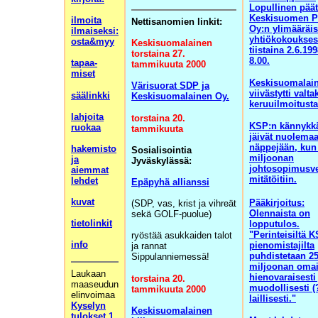
Lopullinen pää
Keskisuomen P
ilmoita
Nettisanomien linkit:
Oy:n ylimääräi
ilmaiseksi:
yhtiökokoukse
osta&myy
Keskisuomalainen
tiistaina 2.6.19
torstaina 27.
8.00.
tapaa-
tammikuuta
2000
miset
Keskisuomalai
Värisuorat SDP ja
viivästytti valta
säälinkki
Keskisuomalainen Oy.
keruuilmoitusta
lahjoita
torstaina 20.
KSP:n kännykkäl
ruokaa
tammikuuta
jäivät nuolema
näppejään, kun
hakemisto
Sosialisointia
miljoonan
ja
Jyväskylässä:
johtosopimusve
aiemmat
mitätöitiin.
lehdet
Epäpyhä allianssi
kuvat
Pääkirjoitus:
(SDP, vas, krist ja vihreät
Olennaista on
sekä GOLF-puolue)
tietolinkit
lopputulos.
"Perinteisiltä 
ryöstää asukkaiden talot
info
pienomistajilta
ja rannat
puhdistetaan 2
Sippulanniemessä!
miljoonan oma
Laukaan
hienovaraisesti 
torstaina 20.
maaseudun
muodollisesti (
tammikuuta 2000
elinvoimaa
laillisesti."
Kyselyn
Keskisuomalainen
tulokset 1