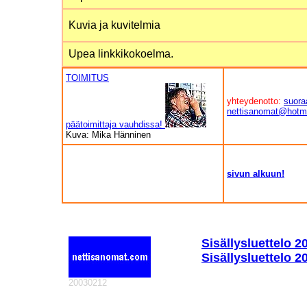
Kuvia ja kuvitelmia
Upea linkkikokoelma.
TOIMITUS
yhteydenotto:
suora
nettisanomat@hotm
päätoimittaja vauhdissa!
Kuva: Mika Hänninen
sivun alkuun!
Sisällysluettelo 2
Sisällysluettelo 
20030212