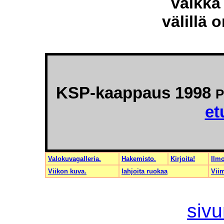
vaikka 
välillä 
KSP-kaappaus 1998
P
et
Valokuvagalleria.
Hakemisto.
Kirjoita!
Ilmo
Viikon kuva.
lahjoita ruokaa
Viim
sivu