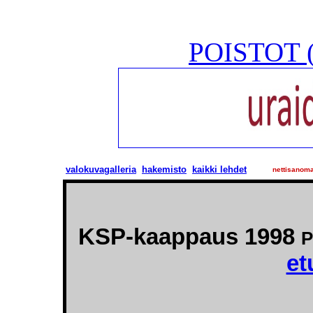
POISTOT (
valokuvagalleria
hakemisto
kaikki lehdet
nettisanom
KSP-kaappaus 1998
P
et