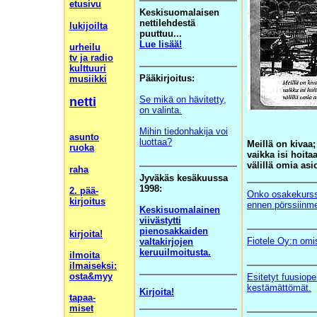
etusivu
Keskisuomalaisen
nettilehdestä
lukijoilta
puuttuu...
Lue lisää!
urheilu
tv ja radio
kulttuuri
Pääkirjoitus:
musiikki
Se mikä on hävitetty,
netti
on valinta.
Mihin tiedonhakija voi
asunto
luottaa?
Meillä on kivaa;
ruoka
vaikka isi hoita
välillä omia asi
raha
Jyväkäs kesäkuussa
1998:
2. pää-
Onko osakekurssi
kirjoitus
ennen pörssiinm
Keskisuomalainen
viivästytti
pienosakkaiden
kirjoita!
Fiotele Oy:n omis
valtakirjojen
keruuilmoitusta.
ilmoita
ilmaiseksi:
osta&myy
Esitetyt fuusiope
kestämättömät.
Kirjoita!
tapaa-
miset