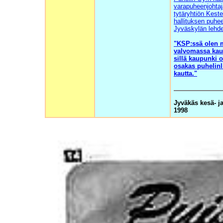
varapuheenjohtaj
tytäryhtiön Kest
hallituksen puhe
Jyväskylän lehd
"KSP:ssä olen
valvomassa kau
sillä kaupunki 
osakas puhelinl
kautta."
Jyväkäs kesä- j
1998