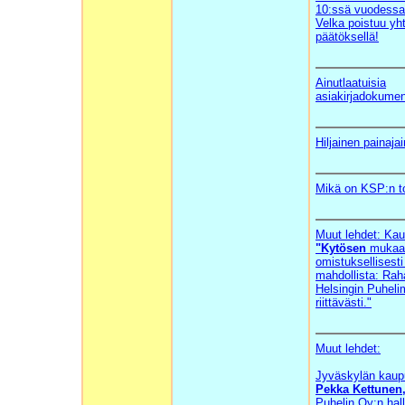
10:ssä vuodessa 
Velka poistuu yh
päätöksellä!
Ainutlaatuisia
asiakirjadokumen
Hiljainen painaja
Mikä on KSP:n to
Muut lehdet: Kau
"Kytösen
mukaa
omistuksellisesti
mahdollista: Rah
Helsingin Puhelim
riittävästi."
Muut lehdet:
Jyväskylän kaupu
Pekka Kettunen
Puhelin Oy:n hal