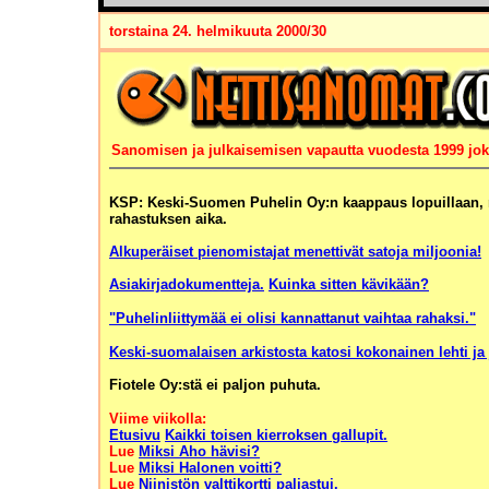
torstaina 24. helmikuuta 2000/30
Sanomisen ja julkaisemisen vapautta vuodesta 1999 joka
KSP: Keski-Suomen Puhelin Oy:n kaappaus lopuillaan, 
rahastuksen aika.
Alkuperäiset pienomistajat menettivät satoja miljoonia!
Asiakirjadokumentteja.
Kuinka sitten kävikään?
"Puhelinliittymää ei olisi kannattanut vaihtaa rahaksi."
Keski-suomalaisen arkistosta katosi kokonainen lehti ja 
Fiotele Oy:stä ei paljon puhuta.
Viime viikolla:
Etusivu
Kaikki toisen kierroksen gallupit.
Lue
Miksi Aho hävisi?
Lue
Miksi Halonen voitti?
Lue
Niinistön valttikortti paljastui.