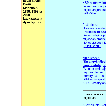
kuvat kuvasi
KSP:n kännykkälii
Pertti
nuolemaan näppe
Manninen
miljoonan johtos
1998, 1999 ja
mitätöitiin.
2000
Laukaassa ja
Jyväskylässä.
Pääkirjoitus:
Olennaista on lo
"Perinteisiltä KS
pienomistajilta p
miljoonan omais
hienovaraisesti j
(?) laillisesti."
Muut lehdet:
"Sala myhkäisel
neuvottelutarjo
"Ainakin omistajan
näyttää olevan p
merkitystä, kosk
pitää omistajatah
Suur-Jyväskylän 
Kuinka osakkailta
miljoonaa!
Suomen laki: Ve