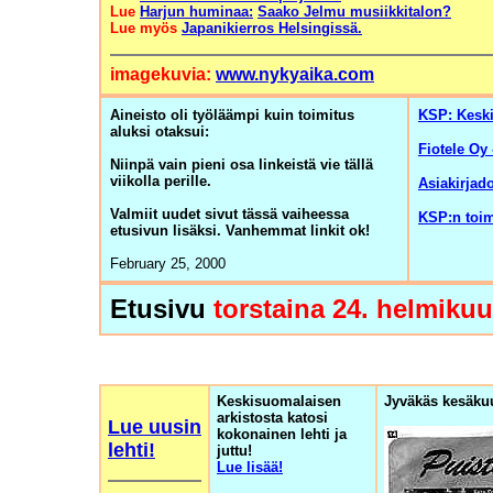
Lue
Harjun huminaa:
Saako Jelmu musiikkitalon?
Lue myös
Japanikierros Helsingissä.
imagekuvia:
www.nykyaika.com
Aineisto oli työläämpi kuin toimitus
KSP:
Kesk
aluksi otaksui:
Fiotele Oy 
Niinpä vain pieni osa linkeistä vie tällä
viikolla perille.
Asiakirjad
Valmiit uudet sivut tässä vaiheessa
KSP:n toim
etusivun lisäksi. Vanhemmat linkit ok!
February 25, 2000
Etusivu
torstaina 24. helmikuu
Keskisuomalaisen
Jyväkäs kesäku
arkistosta katosi
Lue uusin
kokonainen lehti ja
lehti!
juttu!
Lue lisää!