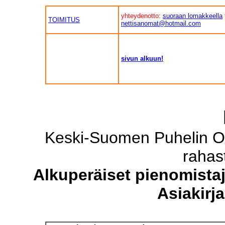
yhteydenotto:
suoraan lomakkeella
TOIMITUS
nettisanomat@hotmail.com
sivun alkuun!
Keski-Suomen Puhelin Oy
rahas
Alkuperäiset pienomistaj
Asiakirj