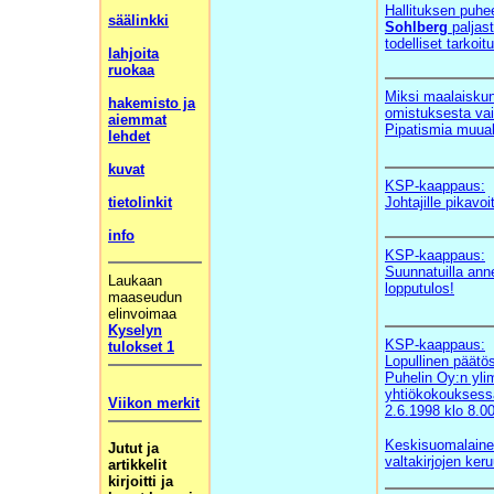
Hallituksen puhe
säälinkki
Sohlberg
paljas
todelliset tarkoit
lahjoita
ruokaa
Miksi maalaisku
hakemisto ja
omistuksesta va
aiemmat
Pipatismia muual
lehdet
kuvat
KSP-kaappaus:
tietolinkit
Johtajille pikavoi
info
KSP-kaappaus:
Suunnatuilla anne
Laukaan
lopputulos!
maaseudun
elinvoimaa
Kyselyn
KSP-kaappaus:
tulokset 1
Lopullinen päät
Puhelin Oy:n yli
yhtiökokouksessa
Viikon merkit
2.6.1998 klo 8.00
Keskisuomalainen
Jutut ja
valtakirjojen keru
artikkelit
kirjoitti ja