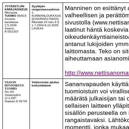
JYVÄSKYLÄN
Syyttäjän
Manninen on esittänyt 
KÄRÄJÄOIKEUS
rangaistusvaatimus
Rikosasia
1.
valheellisen ja perättö
TUOMIO
06/815
KUNNIANLOUKKAUS
Annettu
(6160/R/001799/05)
sivustolla (www.nettis
kansliassa
Rikoslaki 24 luku 9 §
2.5.2006
1.7.2004-8.10.2005
laatinut häntä koskevi
Asiano:
LAUKAA
R 05/2307
oikeudenkäyntiaineistoa
antanut lukijoiden ymmä
laittomasta. Teko on s
aiheuttamaan asianomi
http://www.nettisanom
VAASAN
Verkkoviestin jakelun
Sananvapauden käyttäm
HOVIOIKEUS
keskeyttäminen
TUOMIO
tuomioistuin voi virall
Nro 565
Antamispäivä
määrätä julkaisijan tai
23.4.2007
Diaarinro R 06/794
sellaisen laitteen ylläp
sisällön perusteella on
rangaistavaksi. Lähtök
momentti, jonka mukaan