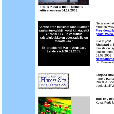
Helsinki.
Kuva ja teksti julkaistu
nettisanomissa 04.12.2003.
Nettisanomat 
"Ahtisaaren mielestä taas Suomen
Muualta: www
rauhanturvalakiin voisi kirjata, että
Presidentti 
YK:n tai ETYJ:n valtuutus
pitäisi voida
taistelujoukkojen operaatioille on
toivottavaa."
Lue myös!
Ahtisaari ei 
Ex-presidentti Martti Ahtisaari.
ihmistä on ta
Lähde Yle.fi 20.02.2005.
joukkotuhoas
01.08.2003.
Nettisanoma
http://www.nett
Lahjoita ruo
nappia painae
ihmisille. Si
puolestasi! V
Tuuli käy hei
Kuva: Pertti