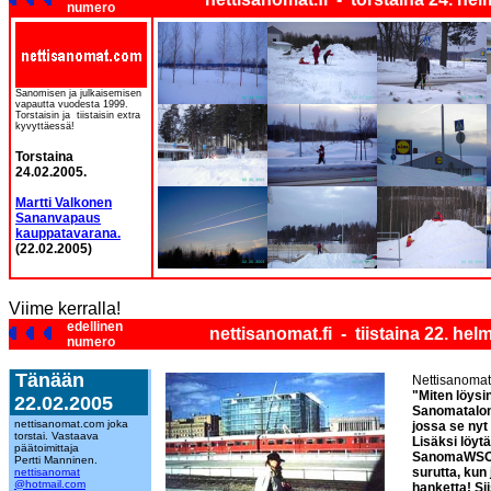
numero
Sanomisen ja julkaisemisen
vapautta vuodesta 1999.
Torstaisin ja tiistaisin extra
kyvyttäessä!
Torstaina
24.02.2005.
Martti Valkonen
Sananvapaus
kauppatavarana.
(22.02.2005)
Viime kerralla!
edellinen
nettisanomat.fi - tiistaina 22. he
numero
Tänään
Nettisanomat 
"Miten löys
22.02.2005
Sanomatalon 
nettisanomat.com joka
jossa se nyt 
torstai. Vastaava
Lisäksi löyt
päätoimittaja
SanomaWSOY 
Pertti Manninen.
surutta, kun
nettisanomat
@hotmail.com
hanketta! Sii