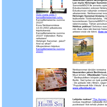
Haasteiden päivä Helsingissä
Lue myös Helsingin Sanomien
SanomaWSOY:lle annettu optio
Eduskuntatalon edessä Helsing
Eduskunnan näkymän entiseen
aikaisemmin: Nettisanomat tor
Outo ovela optio =
Helsingin Sanomat tiistaina 
kansallismaiseman tuho.
lisäkorttelin Töölönlahdelta. "
Kansallismaisema vuonna
luovutettavan SanomaWSOY:n op
2010?
rakennusalaa. Tähän perustuen k
Kuva Nettisanomissa
Hokkus pokkus!
Selostus raad
14.03.2002 julkaistusta
niin rikas mies iski itsensä hist
kirjoituksesta:
arkistot eivät ole kiinni.
Outo ov
Kansallismaisema vuonna
2010? Väliotsikot: Raha
ratkaisee!
Helsingin Sanomat - jäävi?
And so what?
Alkuperäinen kirjoitus:
Kansallismaisema vuonna
2010?
Nettisanomat tänään torstaina
Haasteiden päivä Berliinissä.
Muut lehdet:
Aftonbladet
Tisda
" Berlinpubliken började jubla u
Berlin. Vad tycker en tysk pub
- De jublade mitt i filmen, säg
"Populärmusik från Vittula" är e
www.aftonbladet.se
Lahjoita ruokaa!
"The Hunger 
ruokaa maailman nälkäisille ihmi
puolestasi! Voit tehdä yhden la