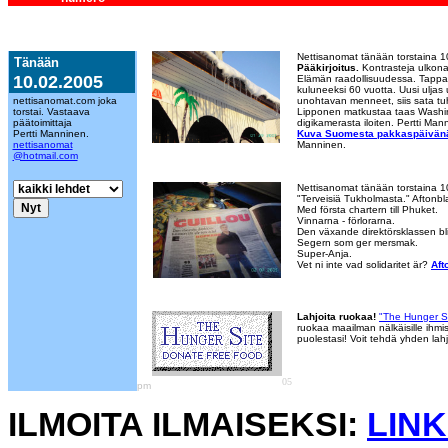
Nettisanomat tänään torstaina 
Tänään
Pääkirjoitus.
Kontrasteja ulkona 
10.02.2005
Elämän raadollisuudessa. Tappa
kuluneeksi 60 vuotta. Uusi ulja
nettisanomat.com joka
unohtavan menneet, siis sata tuha
torstai. Vastaava
Lipponen matkustaa taas Washi
päätoimittaja
digikamerasta iloiten. Pertti Ma
Pertti Manninen.
Kuva Suomesta pakkaspäivänä 
nettisanomat
Manninen.
@hotmail.com
Nettisanomat tänään torstaina 
"Terveisiä Tukholmasta." Aftonbla
Med första chartern till Phuket.
Vinnarna - förlorarna.
Den växande direktörsklassen bli
Segern som ger mersmak.
Super-Anja.
Vet ni inte vad solidaritet är?
Aft
Lahjoita ruokaa!
"The Hunger S
ruokaa maailman nälkäisille ihmis
puolestasi! Voit tehdä yhden lah
05
pm
ILMOITA ILMAISEKSI:
LINK