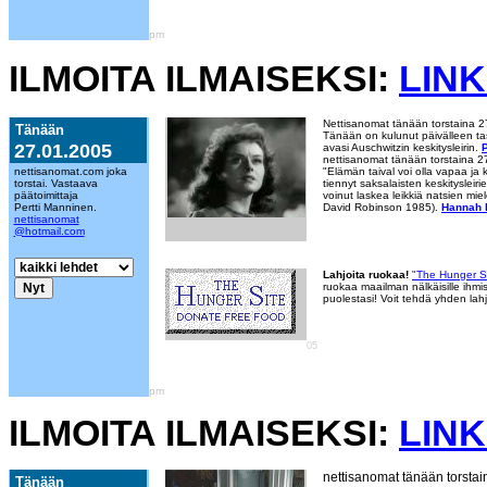
pm
ILMOITA ILMAISEKSI:
LINK
Nettisanomat tänään torstaina 
Tänään
Tänään on kulunut päivälleen tas
27.01.2005
avasi Auschwitzin keskitysleirin.
P
nettisanomat tänään torstaina 2
nettisanomat.com joka
"Elämän taival voi olla vapaa ja 
torstai. Vastaava
tiennyt saksalaisten keskitysleiri
päätoimittaja
voinut laskea leikkiä natsien mi
Pertti Manninen.
David Robinson 1985).
Hannah k
nettisanomat
@hotmail.com
Lahjoita ruokaa!
"The Hunger S
ruokaa maailman nälkäisille ihmis
puolestasi! Voit tehdä yhden lah
05
pm
ILMOITA ILMAISEKSI:
LINK
nettisanomat tänään torstai
Tänään