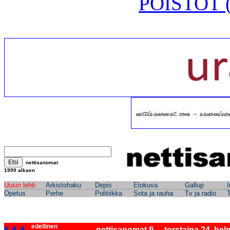
POISTOT (
nettisanomat
1999 alkae
n
Uusin lehti
Arkistohaku
Depis
Elokuva
Gallup
Opetus
Perhe
Politiikka
Sota ja rauha
Tv ja radio
edellinen
nettisanomat.fi - torstaina 24. he