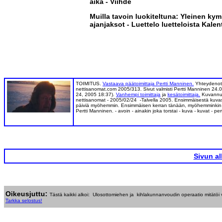
aika - Viihde
Muilla tavoin luokiteltuna: Yleinen kym
ajanjaksot - Luettelo luetteloista Kalent
TOIMITUS.
Vastaava päätoimittaja Pertti Manninen.
Yhteydenot
nettisanomat.com 2005/313. Sivut valmisti Pertti Manninen 24.
24, 2005 18:37).
Vanhempi toimittaja
ja
kesätoimittaja.
Kuvannut
nettisanomat - 2005/02/24 -Talvella 2005. Ensimmäisestä kuvasta
päiviä myöhemmin. Ensimmäisen kerran tänään, myöhemminkin jos 
Pertti Manninen. - avoin - ainakin joka torstai - kuva - kuvat - p
Sivun a
Oikeusjuttu:
Tästä kaikki alkoi:
Ulosottomiehen ja kihlakunnanvoudin operaatio mitätö
Tarkka
selostus!