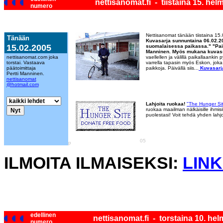
nettisanomat.fi - tiistaina 15. he
numero
Nettisanomat tänään tiistaina 15
Tänään
Kuvasarja sunnuntaina 06.02.2
15.02.2005
suomalaisessa paikassa." "Paikk
Manninen. Myös mukana kuvas
nettisanomat.com joka
vaellellen ja välillä paikallaankin
torstai. Vastaava
varrella tapasin myös Eskon, joka 
päätoimittaja
paikkoja. Päivällä siis...
Kuvasarj
Pertti Manninen.
nettisanomat
@hotmail.com
Lahjoita ruokaa!
"The Hunger Si
ruokaa maailman nälkäisille ihmisi
puolestasi! Voit tehdä yhden lahj
05
p
ILMOITA ILMAISEKSI:
LINK
edellinen
nettisanomat.fi - torstaina 10. he
numero