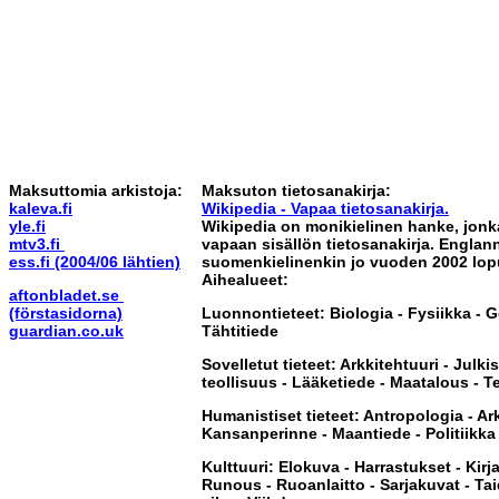
Maksuttomia arkistoja:
Maksuton tietosanakirja:
kaleva.fi
Wikipedia - Vapaa tietosanakirja.
yle.fi
Wikipedia on monikielinen hanke, jonka
mtv3.fi
vapaan sisällön tietosanakirja. Englan
ess.fi (2004/06 lähtien)
suomenkielinenkin jo vuoden 2002 lopul
Aihealueet:
aftonbladet.se
(förstasidorna)
Luonnontieteet: Biologia - Fysiikka - G
guardian.co.uk
Tähtitiede
Sovelletut tieteet: Arkkitehtuuri - Julki
teollisuus - Lääketiede - Maatalous - T
Humanistiset tieteet: Antropologia - Arke
Kansanperinne - Maantiede - Politiikka 
Kulttuuri: Elokuva - Harrastukset - Kirja
Runous - Ruoanlaitto - Sarjakuvat - Taid