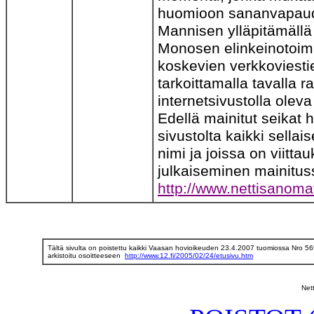
huomioon sananvapaude
Mannisen ylläpitämällä 
Monosen elinkeinotoim
koskevien verkkoviesti
tarkoittamalla tavalla r
internetsivustolla olev
Edellä mainitut seikat
sivustolta kaikki sella
nimi ja joissa on viit
julkaiseminen mainituss
http://www.nettisanom
Tältä sivulta on poistettu kaikki Vaasan hovioikeuden 23.4.2007 tuomiossa Nro 565
arkistoitu osoitteeseen
http://www.12.fi/2005/02/24/etusivu.htm
Net