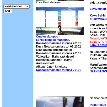
Kuva: Pertti Manninen.
pidetty pimi
Löytyminen t
Koko Se!-leh
http://www.se
Voit ladata 
muodoissa. Nä
Salat-I, WO
Salat-I, PDF
Outo ovela optio =
Salat-II, WO
kansallismaiseman tuho.
Salat-II, PD
Kansallismaisema vuonna 2010?
Lataus sivult
Kuva Nettisanomissa 14.03.2002
julkaistusta kirjoituksesta:
Nettisanomat
Kansallismaisema vuonna 2010?
mukaan Sano
Väliotsikot: Raha ratkaisee!
kirjasta "S
Helsingin Sanomat - jäävi?
And so what?
Martti Valko
Alkuperäinen kirjoitus:
Sananvapau
Kansallismaisema vuonna 2010?
"KANSANVAL
Nettisanomat 
Pääkirjoitus 