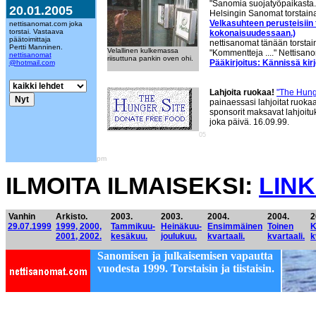
"Sanomia suojatyöpaikasta.
20.01.2005
Helsingin Sanomat torstain
Velkasuhteen perusteisiin t
nettisanomat.com joka
torstai. Vastaava
kokonaisuudessaan.)
päätoimittaja
nettisanomat tänään torstai
Pertti Manninen.
Velallinen kulkemassa
"Kommentteja ...." Nettisano
nettisanomat
riisuttuna pankin oven ohi.
Pääkirjoitus: Kännissä kirj
@hotmail.com
Lahjoita ruokaa!
"The Hung
painaessasi lahjoitat ruokaa
sponsorit maksavat lahjoitu
joka päivä. 16.09.99.
05
pm
ILMOITA ILMAISEKSI:
LINK
Vanhin
Arkisto.
2003.
2003.
2004.
2004.
2
29.07.1999
1999, 2000,
Tammikuu-
Heinäkuu-
Ensimmäinen
Toinen
K
2001, 2002.
kesäkuu.
joulukuu.
kvartaali.
kvartaali.
k
Sanomisen ja julkaisemisen vapautta
vuodesta 1999. Torstaisin ja tiistaisin.