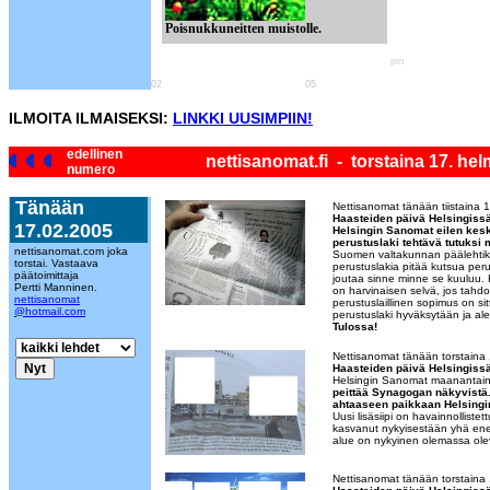
Poisnukkuneitten muistolle.
pm
02
05
ILMOITA ILMAISEKSI:
LINKKI UUSIMPIIN!
edellinen
nettisanomat.fi - torstaina 17. he
numero
Tänään
Nettisanomat tänään tiistaina 
Haasteiden päivä Helsingissä
17.02.2005
Helsingin Sanomat eilen kesk
perustuslaki tehtävä tutuks
nettisanomat.com joka
Suomen valtakunnan päälehtikin
torstai. Vastaava
perustuslakia pitää kutsua peru
päätoimittaja
joutaa sinne minne se kuuluu. K
Pertti Manninen.
on harvinaisen selvä, jos tahdot
nettisanomat
perustuslaillinen sopimus on sit
@hotmail.com
perustuslaki hyväksytään ja al
Tulossa!
Nettisanomat tänään torstaina
Haasteiden päivä Helsingissä
Helsingin Sanomat maanantai
peittää Synagogan näkyvistä. 
ahtaaseen paikkaan Helsingi
Uusi lisäsiipi on havainnollistet
kasvanut nykyisestään yhä e
alue on nykyinen olemassa ol
Nettisanomat tänään torstaina