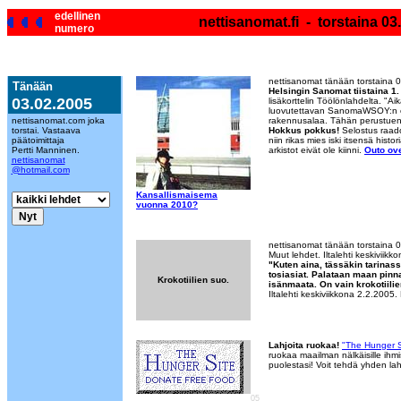
edellinen
nettisanomat.fi - torstaina 03
numero
nettisanomat tänään torstaina 
Tänään
Helsingin Sanomat tiistaina 1
03.02.2005
lisäkorttelin Töölönlahdelta. "A
luovutettavan SanomaWSOY:n opt
nettisanomat.com joka
rakennusalaa. Tähän perustuen ke
torstai. Vastaava
Hokkus pokkus!
Selostus raado
päätoimittaja
niin rikas mies iski itsensä histo
Pertti Manninen.
arkistot eivät ole kiinni.
Outo ove
nettisanomat
@hotmail.com
Kansallismaisema
vuonna 2010?
nettisanomat tänään torstaina 
Muut lehdet. Iltalehti keskiviikk
"Kuten aina, tässäkin tarinas
tosiasiat. Palataan maan pinna
Krokotiilien suo.
isänmaata. On vain krokotiilie
Iltalehti keskiviikkona 2.2.2005.
Lahjoita ruokaa!
"The Hunger S
ruokaa maailman nälkäisille ihmis
puolestasi! Voit tehdä yhden lah
05