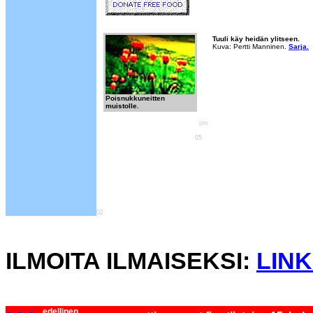
Tuuli käy heidän ylitseen.
Kuva: Pertti Manninen.
Sarja.
Poisnukkuneitten
muistolle.
pm
05
02
ILMOITA ILMAISEKSI:
LINK
edellinen