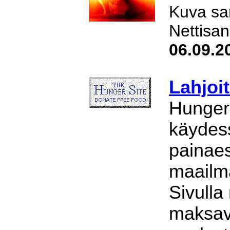
Kuva sar
Nettisa
06.09.2
Lahjoi
Hunger 
käydess
painaes
maailma
Sivulla
maksava