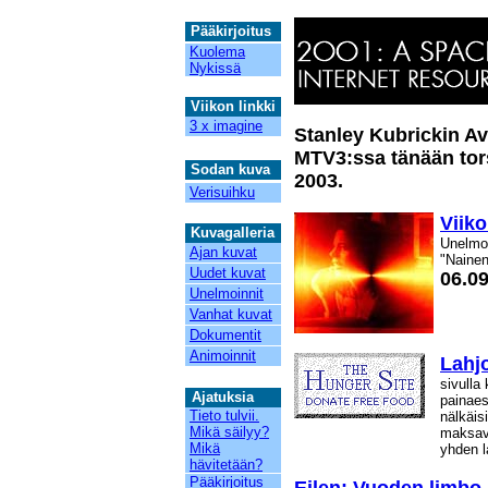
12
Pääkirjoitus
Kuolema
Nykissä
Viikon linkki
3 x imagine
Stanley Kubrickin A
MTV3:ssa tänään tor
Sodan kuva
2003.
Verisuihku
Viik
Kuvagalleria
Unelmoi
Ajan kuvat
"Nainen
Uudet kuvat
06.09
Unelmoinnit
Vanhat kuvat
Dokumentit
Animoinnit
Lahjo
sivulla
Aja
t
u
ks
ia
painaes
Tieto tulvii.
nälkäisi
Mikä säilyy?
maksava
Mikä
yhden l
hävitetään?
Pääkirjoitus