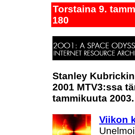
Torstaina 9. tam
180
Stanley Kubrickin
2001 MTV3:ssa tän
tammikuuta 2003.
Viikon 
Unelmoi