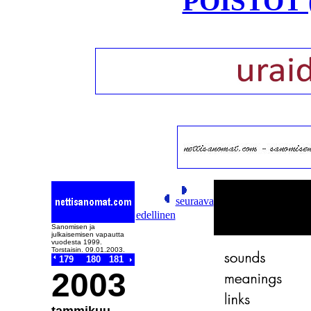
POISTOT (
seuraava
edellinen
Sanomisen ja
julkaisemisen vapautta
vuodesta 1999.
Torstaisin. 09.01.2003.
179
180
181
2003