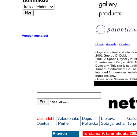
tammikuu
Vuoden nuolaisu!
Home
|
Awards
|
Contact
Original content and site des
2001 George D. DeMet.
2001: A Space Odyssey © 19
Entertainment Co., an AOL T
Company. This site is not affil
Turner Entertainment Co., an
intended for non-commercial 
purposes only.
Online since November, 1994
1999 al
k
ae
n
Uusin lehti
Arkistohaku
Depis
Elokuva
Gallu
Opetus
Perhe
Politiikka
Sota ja rauha
Tv ja
Torstaina 9. tammikuuta 20
Etusivu