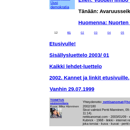
Eilen: Vuoden limbo 
Uusi
demokratia
Tänään: Avaruusseik
Huomenna: Nuorten 
12
01
02
03
04
05
Etusivulle!
Sisällysluettelo 2003/ 01
Kaikki lehdet-luettelo
2002. Kannet ja linkit etusivuille.
Vanhin 29.07.1999
TOIMITUS
Yhteydenotto:
nettisanomat@ho
päätoimittaja
2002/180
Kuva: Mika Hänninen
Sivut valmisti Pertti Manninen, 0
11:14).
nettisanomat.com - 2003/01/09 - 
Kubrick - 1968 - linkki - internet 
joka torstai - kuva - kuvat - pertt