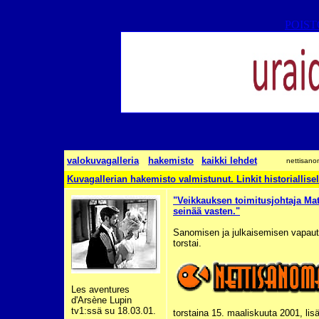
POISTO
valokuvagalleria
hakemisto
kaikki lehdet
nettisano
Kuvagallerian hakemisto valmistunut. Linkit historiallise
"Veikkauksen toimitusjohtaja Mat
seinää vasten."
Sanomisen ja julkaisemisen vapaut
torstai.
Les aventures
d'Arsène Lupin
tv1:ssä su 18.03.01.
torstaina 15. maaliskuuta 2001, lisä