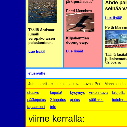
järkiperäisesti."
Ahde pai
seinää v
Pertti Manninen.
Lue lisää!
Pertti Manni
Täällä Ahtisaari
junaili
Kilpakenttien
veropakolaisen
doping-varjo.
pelastamisen.
Lue lisää!
Lue lisää!
Täällä lasita
julkaisematt
Veikkaus.
etusivulle
Jutut ja artikkelit kirjoitti ja kuvat kuvasi Pertti Manninen
etusivu
kirjoita!
kysymys
viikon kuva
lukijoilta
pääkirjoitus
2.kirjoitus
ajatus
säälinkki
tietolinkit
tapaamiset
info
viime kerralla: