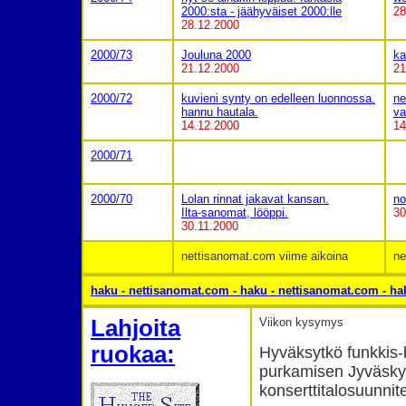
2000:sta - jäähyväiset 2000:lle
28
28.12.2000
2000/73
Jouluna 2000
ka
21.12.2000
21
2000/72
kuvieni synty on edelleen luonnossa.
ne
hannu hautala.
va
14.12.2000
14
2000/71
2000/70
Lolan rinnat jakavat kansan
.
n
Ilta-sanomat, lööppi.
30
30.11.2000
nettisanomat.com viime aikoina
ne
haku - nettisanomat.com - haku - nettisanomat.com -
ha
Lahjoita
Viikon kysymys
ruokaa:
Hyväksytkö funkkis
purkamisen Jyväskyl
konserttitalosuunnit