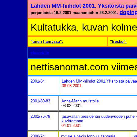
Lahden MM-hiihdot 2001. Yksitoista päivä
doping
perjantaista 16.2.2001 maanantaihin 26.2.2001.
Kultatukka, kuvan kolme
"unen hämyssä".
"fresko".
etusivulle
nettisanomat.com viimea
2001/84
Lahden MM-hiihdot 2001.Yksitoista päivää 
08.03.2001
2001/80-83
Anna-Marin muistolle
08.02.2001
2001/75-79
tasavallan presidentin uudenvuoden puhe -
kuvittamana
04.01.2001
2000/74
nyt se ainakin loppuu. fantasia
we