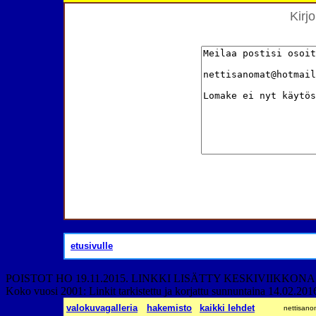
Kirjo
etusivulle
POISTOT HO 19.11.2015. LINKKI LISÄTTY KESKIVIIKKONA 2
Koko vuosi 2001: Linkit tarkistettu ja korjattu sunnuntaina 14.02.20
valokuvagalleria
hakemisto
kaikki lehdet
nettisano