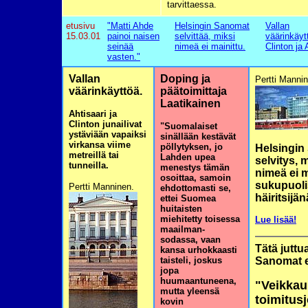
tarvittaessa.
etusivu
"Matti Ahde
Helsingin Sanomat
Vallan
15.03.01
painoi naisen
selvittää, miksi
väärinkäyt
seinää
nimeä ei mainittu.
Clinton ja 
vasten."
Vallan
Doping ja
Pertti Manni
väärinkäyttöä.
päätoimittaja
Laatikainen
Ahtisaari ja
Clinton junailivat
"Suomalaiset
ystäviään vapaiksi
sinällään kestävät
virkansa viime
pöllytyksen, jo
Helsingin
metreillä tai
Lahden upea
selvitys, 
tunneilla.
menestys tämän
nimeä ei m
osoittaa, samoin
sukupuol
Pertti Manninen.
ehdottomasti se,
häiritsijän
ettei Suomea
huitaisten
miehitetty toisessa
Lue lisää!
maailman-
sodassa, vaan
Tätä juttu
kansa urhokkaasti
taisteli, joskus
Sanomat ei
jopa
huumaantuneena,
"Veikka
mutta yleensä
toimitusj
kovin